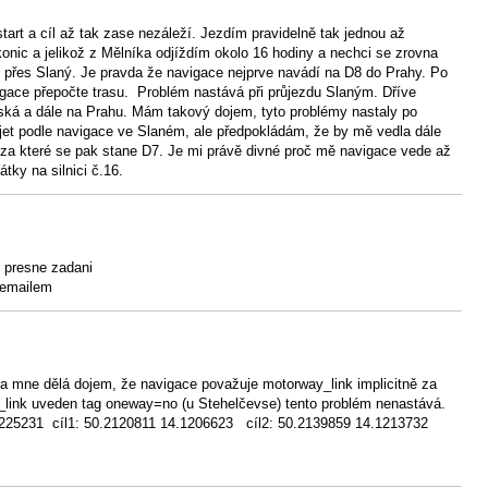
tart a cíl až tak zase nezáleží. Jezdím pravidelně tak jednou až
onic a jelikož z Mělníka odjíždím okolo 16 hodiny a nechci se zrovna
m přes Slaný. Je pravda že navigace nejprve navádí na D8 do Prahy. Po
igace přepočte trasu. Problém nastává při průjezdu Slaným. Dříve
žská a dále na Prahu. Mám takový dojem, tyto problémy nastaly po
jet podle navigace ve Slaném, ale předpokládám, že by mě vedla dále
č.7 za které se pak stane D7. Je mi právě divné proč mě navigace vede až
tky na silnici č.16.
 presne zadani
 emailem
a mne dělá dojem, že navigace považuje motorway_link implicitně za
_link uveden tag oneway=no (u Stehelčevse) tento problém nenastává.
.1225231 cíl1: 50.2120811 14.1206623 cíl2: 50.2139859 14.1213732