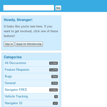
Howdy, Stranger!
It looks like you're new here. If you
want to get involved, click one of these
buttons!
Sign In
Apply for Membership
Categories
All Discussions
3,266
Feature Requests
1,276
Bugs
559
General
378
Navigator FREE
1,031
Vehicle Tracking
5
Navigator 10
17