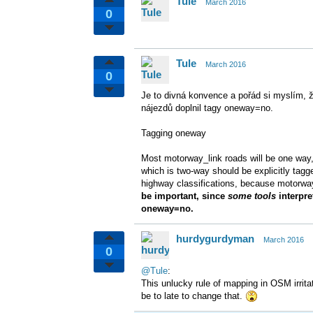
Tule
March 2016
0
Tule
March 2016
0
Je to divná konvence a pořád si myslím, ž
nájezdů doplnil tagy oneway=no.
Tagging oneway
Most motorway_link roads will be one way
which is two-way should be explicitly tagg
highway classifications, because motorway
be important, since
some tools
interpre
oneway=no.
hurdygurdyman
March 2016
0
@Tule
:
This unlucky rule of mapping in OSM irrit
be to late to change that.