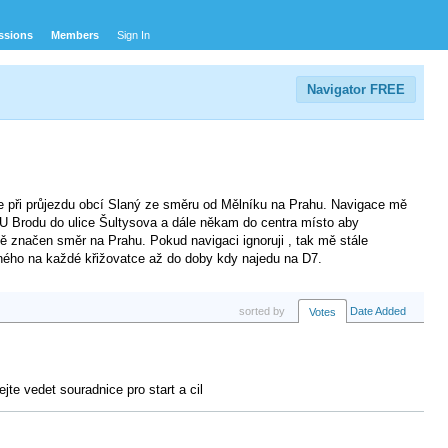
ssions
Members
Sign In
Navigator FREE
ce při průjezdu obcí Slaný ze směru od Mělníku na Prahu. Navigace mě
 U Brodu do ulice Šultysova a dále někam do centra místo aby
ě značen směr na Prahu. Pokud navigaci ignoruji , tak mě stále
ného na každé křižovatce až do doby kdy najedu na D7.
sorted by
Date Added
Votes
te vedet souradnice pro start a cil