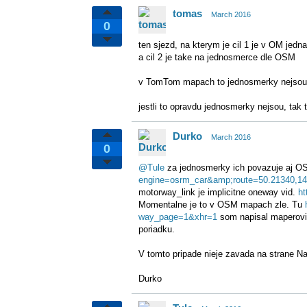
tomas
March 2016
0
ten sjezd, na kterym je cil 1 je v OM jed
a cil 2 je take na jednosmerce dle OSM
v TomTom mapach to jednosmerky nejsou
jestli to opravdu jednosmerky nejsou, tak
Durko
March 2016
0
@Tule
za jednosmerky ich povazuje aj O
engine=osrm_car&amp;route=50.21340,14
motorway_link je implicitne oneway vid.
ht
Momentalne je to v OSM mapach zle. Tu
way_page=1&xhr=1
som napisal maperovi, 
poriadku.
V tomto pripade nieje zavada na strane Na
Durko