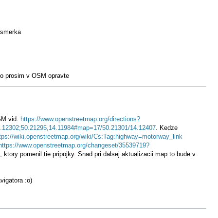
nasmerka
 to prosim v OSM opravte
SM vid.
https://www.openstreetmap.org/directions?
.12302;50.21295,14.11984#map=17/50.21301/14.12407
. Kedze
tps://wiki.openstreetmap.org/wiki/Cs:Tag:highway=motorway_link
https://www.openstreetmap.org/changeset/35539719?
ktory pomenil tie pripojky. Snad pri dalsej aktualizacii map to bude v
vigatora :o)