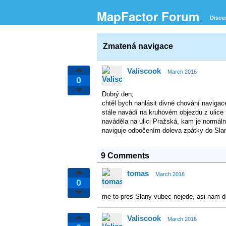
MapFactor Forum
Discu
Zmatená navigace
Valiscook
March 2016
0
Dobrý den,
chtěl bych nahlásit divné chování naviga
stále navádí na kruhovém objezdu z ulice
naváděla na ulici Pražská, kam je normáln
naviguje odbočením doleva zpátky do Sla
9 Comments
tomas
March 2016
0
me to pres Slany vubec nejede, asi nam dej
Valiscook
March 2016