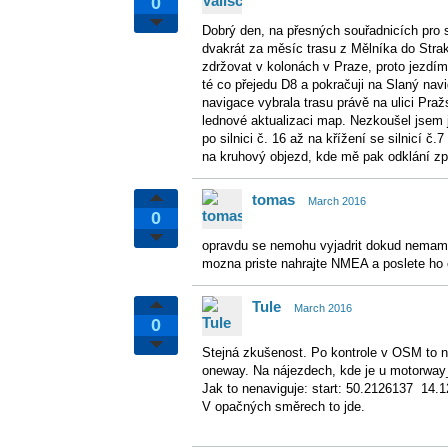
0
Dobrý den, na přesných souřadnicích pro s
dvakrát za měsíc trasu z Mělníka do Strak
zdržovat v kolonách v Praze, proto jezdí
té co přejedu D8 a pokračuji na Slaný nav
navigace vybrala trasu právě na ulici Pra
lednové aktualizaci map. Nezkoušel jsem 
po silnici č. 16 až na křížení se silnicí 
na kruhový objezd, kde mě pak odklání zpá
tomas
March 2016
0
opravdu se nemohu vyjadrit dokud nemam
mozna priste nahrajte NMEA a poslete ho
Tule
March 2016
0
Stejná zkušenost. Po kontrole v OSM to n
oneway. Na nájezdech, kde je u motorway
Jak to nenaviguje: start: 50.2126137 14
V opačných směrech to jde.